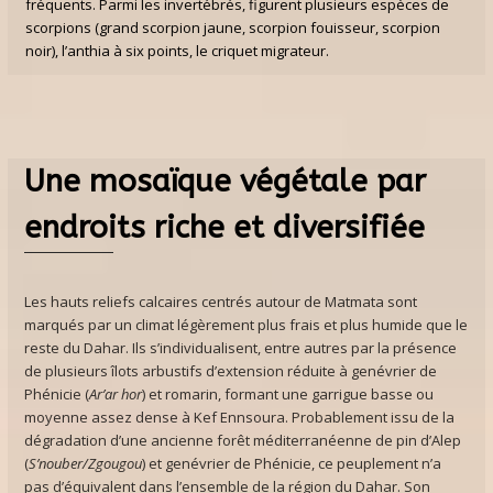
fréquents. Parmi les invertébrés, figurent plusieurs espèces de
scorpions (grand scorpion jaune, scorpion fouisseur, scorpion
noir), l’anthia à six points, le criquet migrateur.
Une mosaïque végétale par
endroits riche et diversifiée
Les hauts reliefs calcaires centrés autour de Matmata sont
marqués par un climat légèrement plus frais et plus humide que le
reste du Dahar. Ils s’individualisent, entre autres par la présence
de plusieurs îlots arbustifs d’extension réduite à genévrier de
Phénicie (
Ar’ar hor
) et romarin, formant une garrigue basse ou
moyenne assez dense à Kef Ennsoura. Probablement issu de la
dégradation d’une ancienne forêt méditerranéenne de pin d’Alep
(
S’nouber/Zgougou
) et genévrier de Phénicie, ce peuplement n’a
pas d’équivalent dans l’ensemble de la région du Dahar. Son