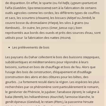
de disparition. En effet, le sparte (ou
Fol halfa, Lygeum spartum
) et
l’alfa (
Gueddim, Sipa tenacissema
) sert à la fabrication de certains
outils agricoles comme les cordes, les différents types de couffins
et sacs, les scourtins (
chouami
), les bissacs (
Adeyel
ou
Zembil
), le
couvre bosse du dromadaire (
H’wiya
), les silos à grains (ou
Kambouts
)… En outre, les joncs (
Smar, Juncus ssp
.), bien
représentés aux bords des oueds et près des sources d’eau, sont
utilisés pour la fabrication des nattes (
Hssira
).
Les prélèvements de bois
Les paysans du Dahar collectent le bois des buissons steppiques,
subdésertiques et méditerranéens pour répondre à leurs
besoins, surtout en bois de chauffage et bois de feu. Alors que
l’usage des bois de construction, d’équipement et d’outillage
(construction des abris et des clôtures pour les bêtes, des
gourbis…) a fortement reculé dans la région. Les espèces les plus
recherchées par ce phénomène sont particulièrement le romarin,
le genévrier de Phénicie, le jujubier, l’anabase (
Ajram
), le saligne à
balai (
Remth
), les hélianthèmes (
Kourchid
), l’armoise blanche, le
genêt épineux (
Gandoul
), le retam (
R’tem
,), la passerine hirsute