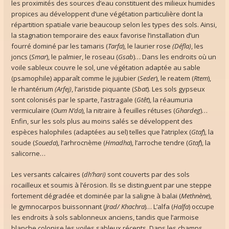
les proximités des sources d’eau constituent des milieux humides
propices au développent d’une végétation particulière dont la
répartition spatiale varie beaucoup selon les types des sols. Ainsi,
la stagnation temporaire des eaux favorise l’installation d’un
fourré dominé par les tamaris (
Tarfa
), le laurier rose
(Défla)
, les
joncs (
Smar
), le palmier, le roseau (
Gsab
)… Dans les endroits où un
voile sableux couvre le sol, une végétation adaptée au sable
(psamophile) apparaît comme le jujubier (
Seder
), le reatem (
Rtem
),
le rhantérium
(Arfej)
, l’aristide piquante (
Sbat
). Les sols gypseux
sont colonisés par le sparte, l’astragale (
Gtêt
), la réaumuria
vermiculaire (
Oum N’da
), la nitraire à feuilles rétuses (
Ghardeg
)…
Enfin, sur les sols plus au moins salés se développent des
espèces halophiles (adaptées au sel) telles que l’atriplex (
Gtaf
), la
soude (
Soueda
), l’arhrocnème (
Hmadha
), l’arroche tendre (
Gtaf
), la
salicorne…
Les versants calcaires (
dh’hari)
sont couverts par des sols
rocailleux et soumis à l’érosion. Ils se distinguent par une steppe
fortement dégradée et dominée par la saligne à balai (
Methnène
),
le gymnocarpos buissonnant (
Jrad/ Khachra
)… L’alfa (
Halfa
) occupe
les endroits à sols sablonneux anciens, tandis que l’armoise
blanche colonise les voiles sableux récents. Dans les champs