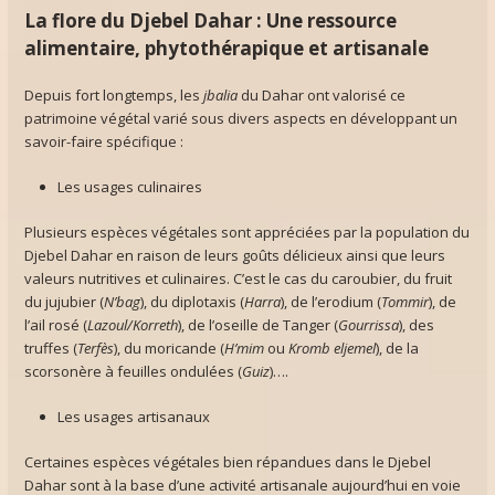
La flore du Djebel Dahar : Une ressource
alimentaire, phytothérapique et artisanale
Depuis fort longtemps, les
jbalia
du Dahar ont valorisé ce
patrimoine végétal varié sous divers aspects en développant un
savoir-faire spécifique :
Les usages culinaires
Plusieurs espèces végétales sont appréciées par la population du
Djebel Dahar en raison de leurs goûts délicieux ainsi que leurs
valeurs nutritives et culinaires. C’est le cas du caroubier, du fruit
du jujubier (
N’bag
), du diplotaxis (
Harra
), de l’erodium (
Tommir
), de
l’ail rosé (
Lazoul/Korreth
), de l’oseille de Tanger (
Gourrissa
), des
truffes (
Terfès
), du moricande (
H’mim
ou
Kromb eljemel
), de la
scorsonère à feuilles ondulées (
Guiz
)….
Les usages artisanaux
Certaines espèces végétales bien répandues dans le Djebel
Dahar sont à la base d’une activité artisanale aujourd’hui en voie