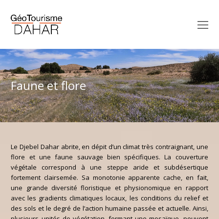
O
M
M
Faune et flore
Le Djebel Dahar abrite, en dépit d’un climat très contraignant, une
flore et une faune sauvage bien spécifiques. La couverture
végétale correspond à une steppe aride et subdésertique
fortement clairsemée. Sa monotonie apparente cache, en fait,
une grande diversité floristique et physionomique en rapport
avec les gradients climatiques locaux, les conditions du relief et
des sols et le degré de l’action humaine passée et actuelle. Ainsi,
plusieurs unités de végétation, formant une mosaïque, peuvent