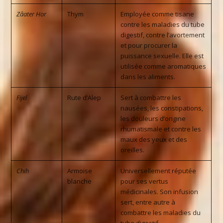
Zâater Hor
Thym
Employée comme tisane
contre les maladies du tube
digestif, contre l’avortement
et pour procurer la
puissance sexuelle. Elle est
utilisée comme aromatiques
dans les aliments.
Fijel
Rute d’Alep
Sert à combattre les
nausées, les constipations,
les douleurs d’origine
rhumatismale et contre les
maux des yeux et des
oreilles.
Chih
Armoise
Universellement réputée
blanche
pour ses vertus
médicinales. Son infusion
sert, entre autre à
combattre les maladies du