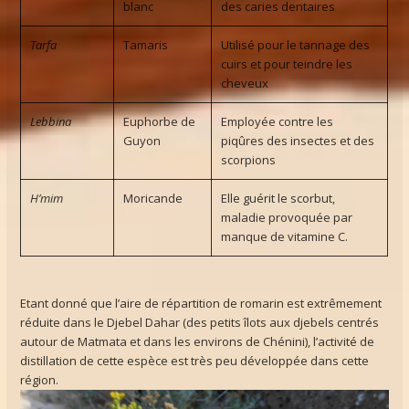
blanc
des caries dentaires
Tarfa
Tamaris
Utilisé pour le tannage des
cuirs et pour teindre les
cheveux
Lebbina
Euphorbe de
Employée contre les
Guyon
piqûres des insectes et des
scorpions
H’mim
Moricande
Elle guérit le scorbut,
maladie provoquée par
manque de vitamine C.
Etant donné que l’aire de répartition de romarin est extrêmement
réduite dans le Djebel Dahar (des petits îlots aux djebels centrés
autour de Matmata et dans les environs de Chénini), l’activité de
distillation de cette espèce est très peu développée dans cette
région.