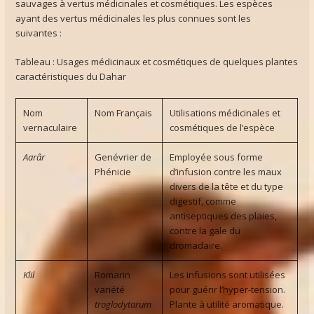
sauvages à vertus médicinales et cosmétiques. Les espèces
ayant des vertus médicinales les plus connues sont les
suivantes :
Tableau : Usages médicinaux et cosmétiques de quelques plantes
caractéristiques du Dahar
Nom
Nom Français
Utilisations médicinales et
vernaculaire
cosmétiques de l’espèce
Aarâr
Genévrier de
Employée sous forme
Phénicie
d’infusion contre les maux
divers de la tête et du type
digestif, comme
antiseptiques des plaies,
contre la gale du
dromadaire.
Klil
Romarin
Les infusions sont utilisées
variété
pour guérir l’hyper-tension.
troglodytarum
Plante à utilité aromatique.