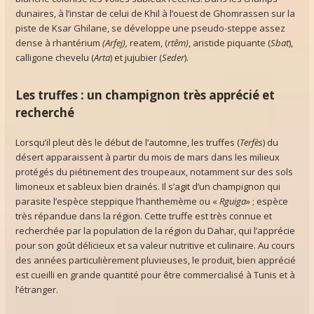
dunaires, à l’instar de celui de Khil à l’ouest de Ghomrassen sur la
piste de Ksar Ghilane, se développe une pseudo-steppe assez
dense à rhantérium
(Arfej),
reatem, (
rtêm)
, aristide piquante (
Sbat
),
calligone chevelu (
Arta
) et jujubier (
Seder
).
Les truffes : un champignon très apprécié et
recherché
Lorsqu’il pleut dès le début de l’automne, les truffes (
Terfès
) du
désert apparaissent à partir du mois de mars dans les milieux
protégés du piétinement des troupeaux, notamment sur des sols
limoneux et sableux bien drainés. Il s’agit d’un champignon qui
parasite l’espèce steppique l’hanthemème ou «
Rguiga
» ; espèce
très répandue dans la région. Cette truffe est très connue et
recherchée par la population de la région du Dahar, qui l’apprécie
pour son goût délicieux et sa valeur nutritive et culinaire. Au cours
des années particulièrement pluvieuses, le produit, bien apprécié
est cueilli en grande quantité pour être commercialisé à Tunis et à
l’étranger.