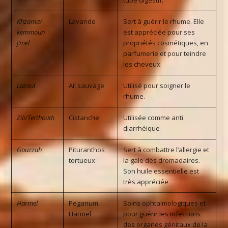
tube digestif.
Khzama/
Lavande
Sert à guérir le rhume. Elle
kemmoun
est appréciée pour ses
j’mel
propriétés cosmétiques, en
parfumerie et pour teindre
les cheveux.
Lazoul
Ail sauvage
Utilisé pour soigner le
rhume.
Zili/Terthouth
Cistanche
Utilisée comme anti
diarrhéique
Gouzzah
Pituranthos
Sert à combattre l’allergie et
tortueux
la gale des dromadaires.
Son huile essentielle est
très appréciée
Harmel
Peganum
Soins ophtalmologiques et
Harmel
pour guérir les infections
des organes génitaux de la