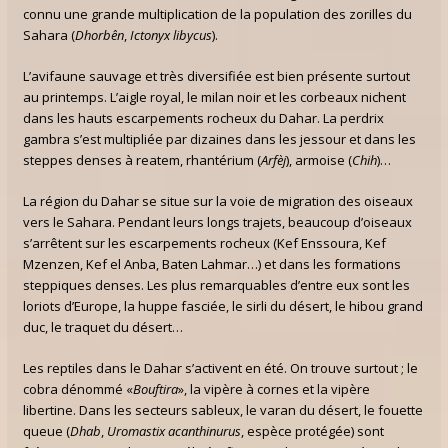
connu une grande multiplication de la population des zorilles du
Sahara (
Dhorbên
,
Ictonyx libycus
).
L’avifaune sauvage et très diversifiée est bien présente surtout
au printemps. L’aigle royal, le milan noir et les corbeaux nichent
dans les hauts escarpements rocheux du Dahar. La perdrix
gambra s’est multipliée par dizaines dans les jessour et dans les
steppes denses à reatem, rhantérium (
Arfèj
), armoise (
Chih
)…
La région du Dahar se situe sur la voie de migration des oiseaux
vers le Sahara. Pendant leurs longs trajets, beaucoup d’oiseaux
s’arrêtent sur les escarpements rocheux (Kef Enssoura, Kef
Mzenzen, Kef el Anba, Baten Lahmar…) et dans les formations
steppiques denses. Les plus remarquables d’entre eux sont les
loriots d’Europe, la huppe fasciée, le sirli du désert, le hibou grand
duc, le traquet du désert…
Les reptiles dans le Dahar s’activent en été. On trouve surtout ; le
cobra dénommé «
Bouftira
», la vipère à cornes et la vipère
libertine. Dans les secteurs sableux, le varan du désert, le fouette
queue (
Dhab
,
Uromastix acanthinurus
, espèce protégée) sont