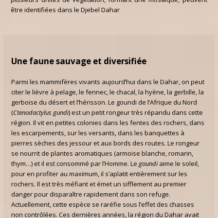
être identifiées dans le Djebel Dahar
Une faune sauvage et diversifiée
Parmi les mammifères vivants aujourd’hui dans le Dahar, on peut
citer le lièvre à pelage, le fennec, le chacal, la hyène, la gerbille, la
gerboise du désert et l’hérisson. Le goundi de l’Afrique du Nord
(
Ctenodactylus gundi
) est un petit rongeur très répandu dans cette
région. Il vit en petites colonies dans les fentes des rochers, dans
les escarpements, sur les versants, dans les banquettes à
pierres sèches des jessour et aux bords des routes. Le rongeur
se nourrit de plantes aromatiques (armoise blanche, romarin,
thym…) et il est consommé par l’Homme. Le
goundi
aime le soleil,
pour en profiter au maximum, il s’aplatit entièrement sur les
rochers. Il est très méfiant et émet un sifflement au premier
danger pour disparaître rapidement dans son refuge.
Actuellement, cette espèce se raréfie sous l’effet des chasses
non contrôlées. Ces dernières années, la région du Dahar avait