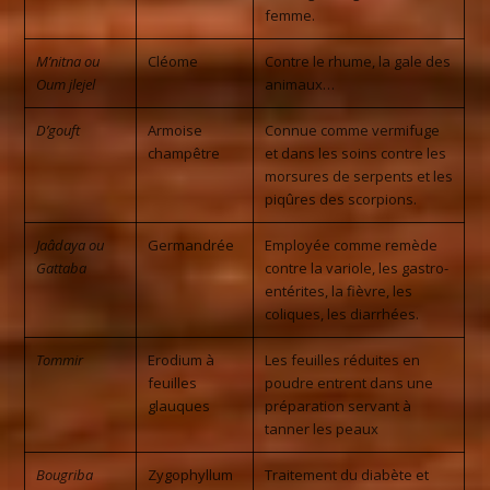
femme.
M’nitna ou
Cléome
Contre le rhume, la gale des
Oum jlejel
animaux…
D’gouft
Armoise
Connue comme vermifuge
champêtre
et dans les soins contre les
morsures de serpents et les
piqûres des scorpions.
Jaâdaya ou
Germandrée
Employée comme remède
Gattaba
contre la variole, les gastro-
entérites, la fièvre, les
coliques, les diarrhées.
Tommir
Erodium à
Les feuilles réduites en
feuilles
poudre entrent dans une
glauques
préparation servant à
tanner les peaux
Bougriba
Zygophyllum
Traitement du diabète et