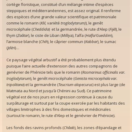
cortège floristique, constitué d’un mélange intime d’espèces
steppiques et méditerranéennes, est assez original. Il renferme
des espèces d’une grande valeur scientifique et patrimoniale
comme le romarin (
Klil,
variété
troglodytarum)
), le genêt
microcéphale (
Cheddida
) et la germandrée, le rute d’Alep (
Fijèl
), le
thym (
Zaâtar
), le ciste de Liban (
Milliy
a), l’alfa (
Halfa/Gueddim
),
l’armoise blanche (
Chih
), le câprier commun (
Kabbar
), le sumac
(
Jdèr
i)…
Ce paysage végétal arbustif a été probablement plus étendu
puisque l’aire actuelle d’extension des autres compagnons de
genévrier de Phénicie tels que le romarin (
Rosmarinus officinalis var.
troglodytarum
), le genêt microcéphale (
Genista microcephala var.
tripolitana
) et la germandrée (
Teucrium alopecurus
) est plus large (de
Matmata au Nord et jusqu’à Chénini au Sud). Ce patrimoine
végétal est de nos jours en régression continue à cause du
surpâturage et surtout par la coupe exercée par les habitants des
villages limitrophes à des fins domestiques et médicinales
(surtout le romarin, le rute d’Alep et le genévrier de Phénicie).
Les fonds des ravins profonds (
Châab
), les zones d’épandage et