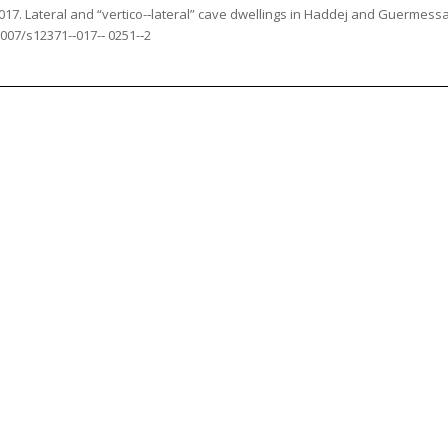
2017.
Lateral and “vertico-­‐lateral” cave dwellings in Haddej and Guermessa.
7/s12371-­‐017-­‐ 0251-­‐2