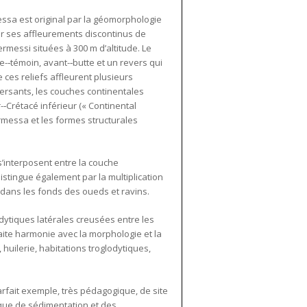
essa est original par la géomorphologie
ar ses affleurements discontinus de
uermessi situées à 300 m d’altitude. Le
‐témoin, avant-­‐butte et un revers qui
ces reliefs affleurent plusieurs
 versants, les couches continentales
­‐Crétacé inférieur (« Continental
rmessa et les formes structurales
s’interposent entre la couche
istingue également par la multiplication
dans les fonds des oueds et ravins.
dytiques latérales creusées entre les
faite harmonie avec la morphologie et la
 huilerie, habitations troglodytiques,
arfait exemple, très pédagogique, de site
ique de sédimentation et des