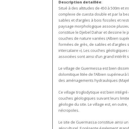
Description detaillée
:
Situé à des altitudes de 450 à 500m et i
complexe de cuesta double et par la bea
sables et d’argiles à bois fossiles et res
paysage morphologique associe plusieurs 
constitue le Djebel Dahar et dessine le 
couches de nature variées (Albien supéri
formées de grès, de sables et d’argiles s
intercalaire »). Les couches géologique
associées sont ainsi d’un grand intérêt 
Le village de Guermessa est bien dissim
dolomitique litée de l’Albien supérieurà
des aménagements hydrauliques (Majel e
Ce village troglodytique est bien intég
couches géologiques suivant leurs limites
géologie du site. Le village est, en out
nécropoles.
Le site de Guermassa constitue ainsi un 
géoculturel. Il présente également gran