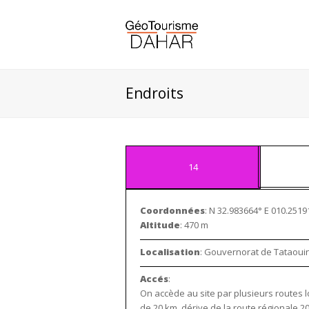
Endroits
14
Coordonnées
: N 32.983664° E 010.2519
Altitude
: 470 m
Localisation
: Gouvernorat de Tataou
Accés
:
On accède au site par plusieurs routes l
de 20 km, dérive de la route régionale 