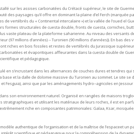
nstallé sur les assises carbonatées du Crétacé supérieur, le site de Guerm
uté des paysages qu’il offre en dominant la plaine d’el Ferch (marquée p
tes de vertébrés du « Continental intercalaire ») et la vallée de l’oued el G
formes structurales de cuesta double, fronts de cuesta, corniches, butte-­
plus vaste plateau de la plateforme saharienne. Au niveau des versants de 
eur (97 millions d’années) -­‐ Turonien (90 millions d’années)). En bas des
ont riches en bois fossiles et restes de vertébrés du Jurassique supérieur-
s carbonatées et évaporitiques affleurantes dans la cuesta double de Gue
scientifique et pédagogique.
ulé en s’incrustant dans les alternances de couches dures et tendres qui 
 la base et la dalle de dolomie massive du Turonien au sommet. Le site se d
t Fesguia), ainsi que par les aménagements hydro-­‐agricoles en Jessour 
ré dans son environnement naturel. Organisé en rangées de maisons troglo
 stratigraphiques et utilisant les matériaux de leurs roches, il est en par
re, extrêmement riche en composantes patrimoniales:
Galaa
, Ksar, mosquée,
modèle authentique de l’organisation et de la maîtrise de l’espaceet un p
d intérêt scientifique et pédagogique pour la compréhension de la dynam