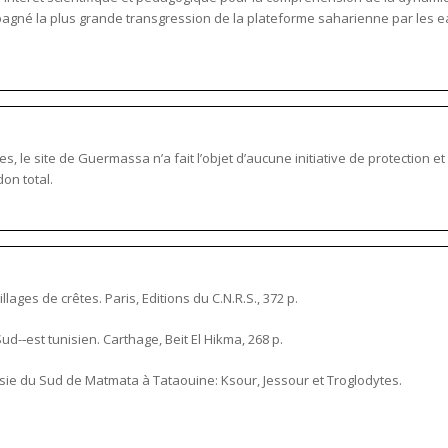
gné la plus grande transgression de la plateforme saharienne par les e
s, le site de Guermassa n’a fait l’objet d’aucune initiative de protection e
on total.
llages de crêtes. Paris, Editions du C.N.R.S., 372 p.
-­‐est tunisien. Carthage, Beit El Hikma, 268 p.
isie du Sud de Matmata à Tataouine: Ksour, Jessour et Troglodytes.