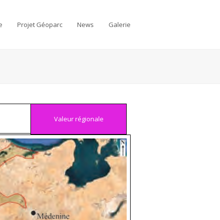
e
Projet Géoparc
News
Galerie
Valeur régionale