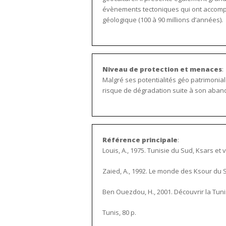
évènements tectoniques qui ont accompa
géologique (100 à 90 millions d’années).
Niveau de protection et menaces
:
Malgré ses potentialités géo patrimoniale
risque de dégradation suite à son aband
Référence principale
:
Louis, A., 1975.
Tunisie du Sud, Ksars et vi
Zaied, A., 1992.
Le monde des Ksour du Sud
Ben Ouezdou, H., 2001.
Découvrir la Tun
Tunis, 80 p.