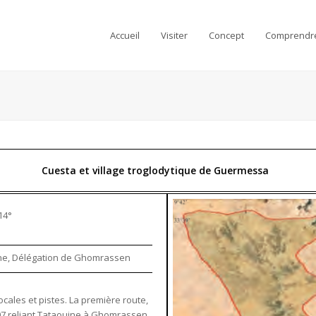
Accueil
Visiter
Concept
Comprendr
Cuesta et village troglodytique de Guermessa
14°
ine, Délégation de Ghomrassen
ocales et pistes. La première route,
207 reliant Tataouine à Ghomrassen.