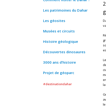
2
Les patrimoines du Dahar
g
Les géosites
Da
va
Musées et circuits
Ré
gr
Histoire géologique
so
es
Découvertes dinosaures
L
3000 ans d’histoire
de
ci
Projet de géoparc
mo
en
#destinationdahar
la
Gr
av
le