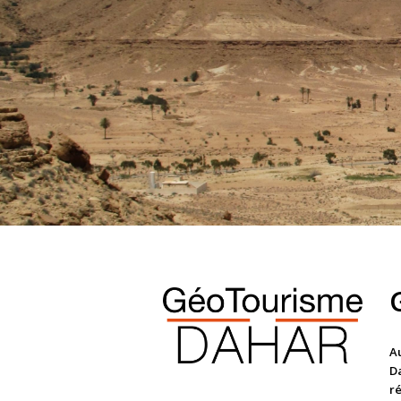
Au
D
ré