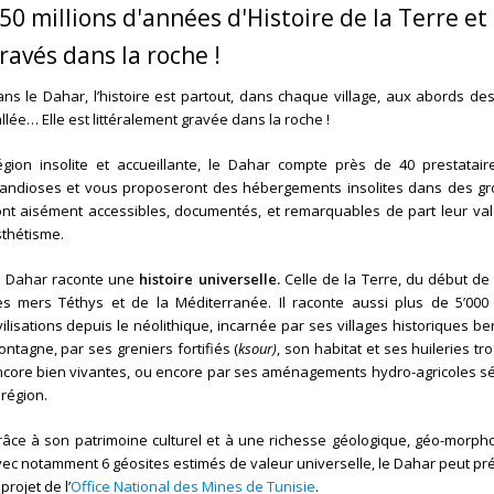
50 millions d'années d'Histoire de la Terre e
ravés dans la roche !
ns le Dahar, l’histoire est partout, dans chaque village, aux abords de
llée… Elle est littéralement gravée dans la roche !
gion insolite et accueillante, le Dahar compte près de 40 prestata
andioses et vous proposeront des hébergements insolites dans des gr
nt aisément accessibles, documentés, et remarquables de part leur valeur
thétisme.
e Dahar raconte une
histoire universelle.
Celle de la Terre, du début de
s mers Téthys et de la Méditerranée. Il raconte aussi plus de 5’000
vilisations depuis le néolithique, incarnée par ses villages historiques ber
ntagne, par ses greniers fortifiés (
ksour)
, son habitat et ses huileries tr
core bien vivantes, ou encore par ses aménagements hydro-agricoles sé
 région.
âce à son patrimoine culturel et à une richesse géologique, géo-morpho
ec notamment 6 géosites estimés de valeur universelle, le Dahar peut pr
 projet de l’
Office National des Mines de Tunisie
.